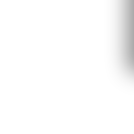
INÍCIO
·
PROCEDIMENTOS
·
HERUS HIFU® (ULTRASSOM MICROFOCADO)